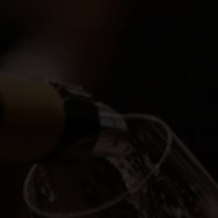
Découvrez les Swiss Wine Wee
Retrouvez les magasins et res
Le vignoble suisse
Actualités
Plongez dans le vignoble suisse : six r
Évènements
explorer dans un paysage époustoufla
swisswine.com
Français