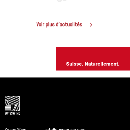
enthousiasme par sa
passion pour les
vignobles suisses
Voir plus d’actualités
Réservez dès
maintenant votre
place pour les Swiss
Wine Weeks 2025 !
Suisse. Naturellement.
Swiss Wine
info@swisswine.com