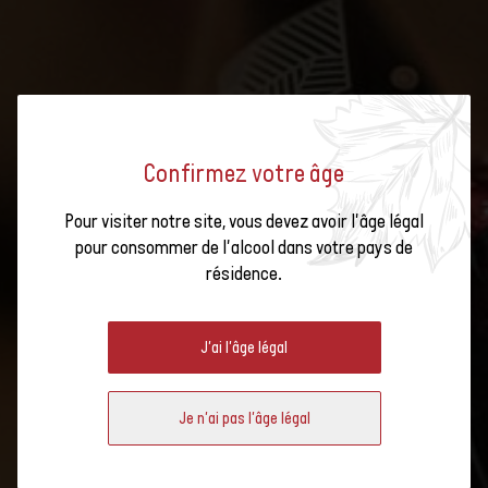
Confirmez votre âge
Pour visiter notre site, vous devez avoir l'âge légal
pour consommer de l'alcool dans votre pays de
GRAND TASTING AT 67 PALL MALL
résidence.
SINGAPORE PAR SWISS WINE
J'ai l'âge légal
Je n'ai pas l'âge légal