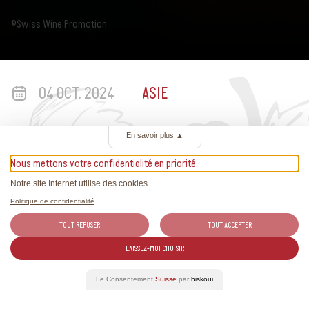
©Swiss Wine Promotion
04 OCT. 2024
ASIE
En savoir plus
▲
Nous mettons votre confidentialité en priorité.
Notre site Internet utilise des cookies.
Politique de confidentialité
TOUT REFUSER
TOUT ACCEPTER
Plus d’informations
LAISSEZ-MOI CHOISIR
Le Consentement
Suisse
par
biskoui