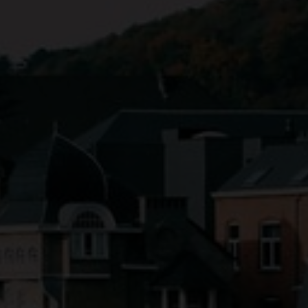
es Swiss Wine Week organisé par Swiss Wine en Amérique du Nord.
 Swiss Wine Week organized by Swiss Wine in Asia.
ine Finder
es Swiss Wine Week organisé par Swiss Wine en Europe.
s magasins et restaurants où les vins suisses sont à la carte.
suisse
oble suisse : six régions, cépages indigènes, terroir alpin et l'influence des la
oustouflant.