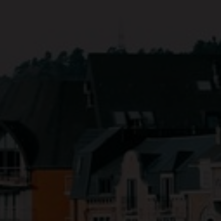
Découvrez l
Europe
Vignoble
Discover the
Swiss W
Découvrez l
Retrouvez le
Le vignoble 
Actualités
Plongez dans le vign
Évènements
dans un paysage ép
swisswine.com
Français