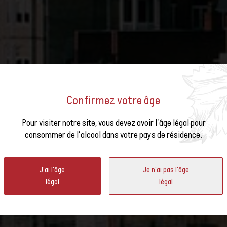
Confirmez votre âge
us à la
Pour visiter notre site, vous devez avoir l'âge légal pour
WISS WINE WEEK: BELGIQ
consommer de l'alcool dans votre pays de résidence.
ter
J'ai l'âge
Je n'ai pas l'âge
légal
légal