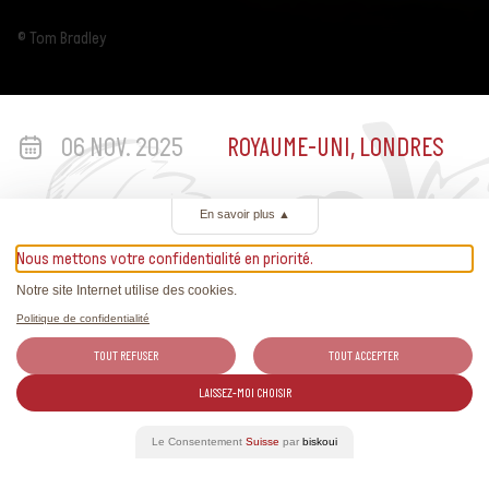
© Tom Bradley
06 NOV. 2025
ROYAUME-UNI, LONDRES
En savoir plus
▲
Nous mettons votre confidentialité en priorité.
Notre site Internet utilise des cookies.
Politique de confidentialité
TOUT REFUSER
TOUT ACCEPTER
Plus d’informations
LAISSEZ-MOI CHOISIR
Le Consentement
Suisse
par
biskoui