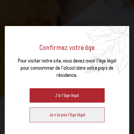
Confirmez votre âge
Pour visiter notre site, vous devez avoir l'âge légal
pour consommer de l'alcool dans votre pays de
LANCEMENT DE LA SWISS WINE
résidence.
WEEK LONDON
J'ai l'âge légal
Je n'ai pas l'âge légal