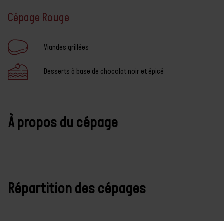
Caractéristiques
Cépage Rouge
À propos du cépage
Viandes grillées
Répartition des
cépages
Desserts à base de chocolat noir et épicé
À propos du cépage
Répartition des cépages