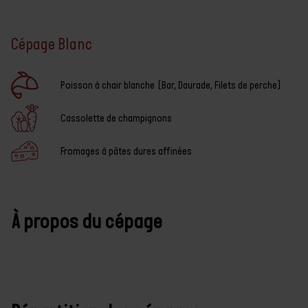
Cépage Blanc
Caractéristiques
À propos du cépage
Poisson à chair blanche (Bar, Daurade, Filets de perche)
Répartition des
cépages
Cassolette de champignons
Fromages à pâtes dures affinées
À propos du cépage