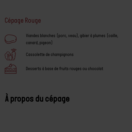
Cépage Rouge
Caractéristiques
À propos du cépage
Viandes blanches (porc, veau), gibier à plumes (caille,
canard, pigeon)
Répartition des
cépages
Cassolette de champignons
Desserts à base de fruits rouges ou chocolat
À propos du cépage